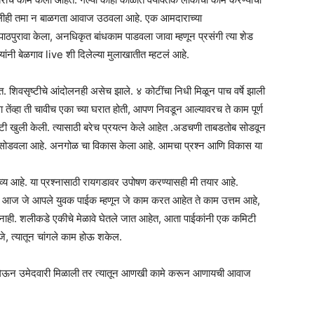
सलीही तमा न बाळगता आवाज उठवला आहे. एक आमदाराच्या
रावा केला, अनधिकृत बांधकाम पाडवला जावा म्हणून प्रसंगी त्या शेड
ांनी बेळगाव live शी दिलेल्या मुलाखातीत म्हटलं आहे.
ेत. शिवसृष्टीचे आंदोलनही असेच झाले. ४ कोटींचा निधी मिळून पाच वर्षे झाली
 तेंव्हा ती चावीच एका च्या घरात होती, आपण निवडून आल्यावरच ते काम पूर्ण
्टी खुली केली. त्यासाठी बरेच प्रयत्न केले आहेत .अडचणी ताबडतोब सोडवून
प्रश्न सोडवला आहे. अनगोळ चा विकास केला आहे. आमचा प्रश्न आणि विकास या
र्तव्य आहे. या प्रश्नासाठी रायगडावर उपोषण करण्यासही मी तयार आहे.
े. आज जे आपले युवक पाईक म्हणून जे काम करत आहेत ते काम उत्तम आहे,
नाही. शलीकडे एकीचे मेळावे घेतले जात आहेत, आता पाईकांनी एक कमिटी
जे, त्यातून चांगले काम होऊ शकेल.
खल घेऊन उमेदवारी मिळाली तर त्यातून आणखी कामे करून आणायची आवाज