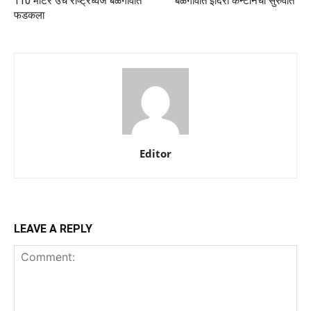
110 मीटर उंच राष्ट्रध्वज बेळगावात
बेळगावात इंदिरा कॅन्टीनची सुरुवात
फडकला
Editor
LEAVE A REPLY