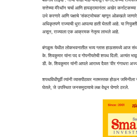
सत्तेच्या मॅरेथॉन चर्चा आणि हायड्रामानंतर अखेर कर्नाटकच्या
उभे करणारे आणि पक्षाचे ‘संकटमोचक’ म्हणून ओळखले जाणारे ‘कन
अधिकृतपणे राज्याची धुरा आपल्या हाती घेतली आहे. या नियुक्तीमु
असून, राज्याला एक आक्रमक नेतृत्व लाभले आहे.
बंगळुरू येथील लोकभवनातील भव्य ग्लास हाऊसमध्ये आज संध्
के. शिवकुमार यांना पद व गोपनीयतेची शपथ दिली. अत्यंत भा
डी. के. शिवकुमार यांनी आपले आराध्य दैवत ‘वीर गंगाधरा अज्जन
शपथविधीपूर्वी त्यांनी व्यासपीठावर नतमस्तक होऊन जमिनीला स्
घेतले, जे उपस्थित जनसमुदायाचे लक्ष वेधून घेणारे ठरले.