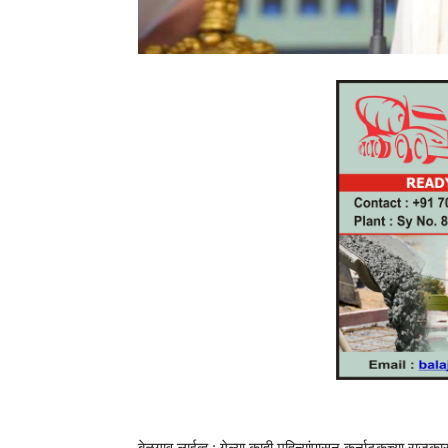
बेळगाव लाईव्ह : गेल्या काही महिन्यांपासून कर्नाटकच्या राजका