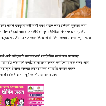
ांच्या नावाने उपमुख्यमंत्रीपदाची शपथ घेऊन नव्या इनिंगची सुरुवात केली.
 रामलिंगा रेड्डी, सतीश जारकीहोळी, कृष्ण बैरेगौडा, प्रियांक खर्गे, यू. टी.
शरणप्रकाश पाटील या १२ ज्येष्ठ शिलेदारांनी मंत्रिमंडळाचे सदस्य म्हणून शपथ
ंधी आणि काँग्रेसचे राज्य प्रभारी रणदीपसिंग सुरजेवाला यांच्यासह
य-प्रोफाईल सोहळ्याने कर्नाटकच्या राजकारणात काँग्रेसच्या एका नव्या आणि
यापासून ते सत्ता हस्तगत करण्यापर्यंतचा रोमहर्षक प्रवास करून
नव्या इनिंग’कडे आता संपूर्ण देशाचे लक्ष लागले आहे.