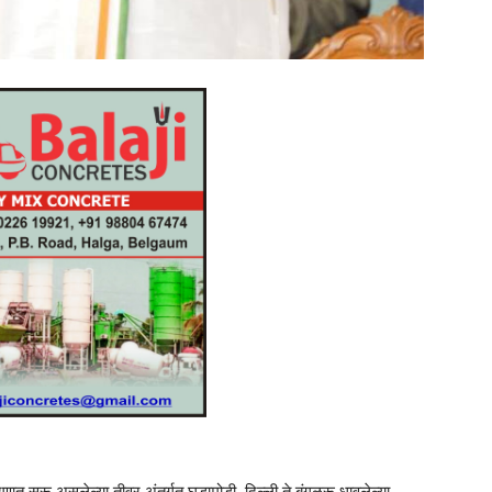
रणात सुरू असलेल्या तीव्र अंतर्गत घडामोडी, दिल्ली ते बंगळुरू धावलेल्या