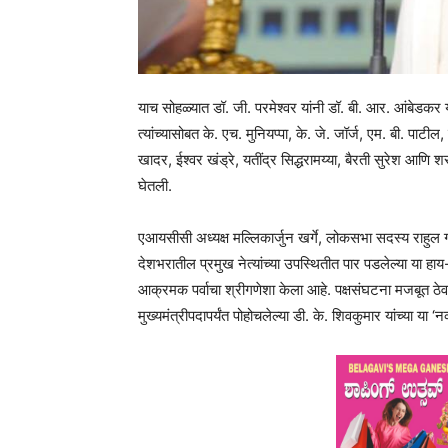
याच सोहळ्यात डॉ. जी. परमेश्वर यांनी डॉ. बी. आर. आंबेडकर य
त्यांच्यासोबत के. एच. मुनियप्पा, के. जे. जॉर्ज, एम. बी. पाटील,
खादर, ईश्वर खंड्रे, यतींद्र सिद्धरामय्या, बैरती सुरेश आणि 
घेतली.
एआयसीसी अध्यक्ष मल्लिकार्जुन खर्गे, लोकसभा सदस्य राहुल गा
देशभरातील प्रमुख नेत्यांच्या उपस्थितीत पार पडलेल्या या हा
आक्रमक पर्वाचा श्रीगणेशा केला आहे. पक्षसंघटना मजबूत ठेवण्
मुख्यमंत्रीपदापर्यंत पोहोचलेल्या डी. के. शिवकुमार यांच्या या ‘