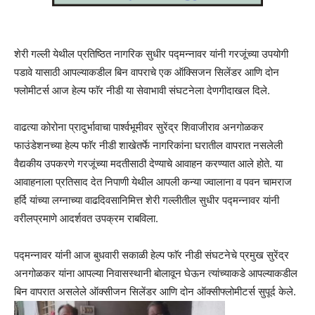
शेरी गल्ली येथील प्रतिष्ठित नागरिक सुधीर पद्मन्नावर यांनी गरजूंच्या उपयोगी
पडावे यासाठी आपल्याकडील बिन वापराचे एक ऑक्सिजन सिलेंडर आणि दोन
फ्लोमीटर्स आज हेल्प फाॅर नीडी या सेवाभावी संघटनेला देणगीदाखल दिले.
वाढत्या कोरोना प्रादुर्भावाचा पार्श्वभूमीवर सुरेंद्र शिवाजीराव अनगोळकर
फाउंडेशनच्या हेल्प फाॅर नीडी शाखेतर्फे नागरिकांना घरातील वापरात नसलेली
वैद्यकीय उपकरणे गरजूंच्या मदतीसाठी देण्याचे आवाहन करण्यात आले होते. या
आवाहनाला प्रतिसाद देत निपाणी येथील आपली कन्या ज्वालाना व पवन चामराज
हर्दि यांच्या लग्नाच्या वाढदिवसानिमित्त शेरी गल्लीतील सुधीर पद्मन्नावर यांनी
वरीलप्रमाणे आदर्शवत उपक्रम राबविला.
पद्मन्नावर यांनी आज बुधवारी सकाळी हेल्प फाॅर नीडी संघटनेचे प्रमुख सुरेंद्र
अनगोळकर यांना आपल्या निवासस्थानी बोलावून घेऊन त्यांच्याकडे आपल्याकडील
बिन वापरात असलेले ऑक्सीजन सिलेंडर आणि दोन ऑक्सीफ्लोमीटर्स सुपूर्द केले.