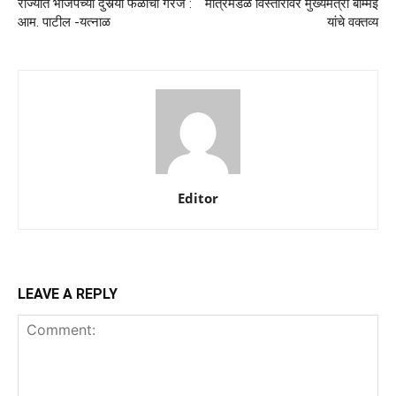
राज्यात भाजपच्या दुसर्‍या फळीची गरज :
मंत्रिमंडळ विस्तारावर मुख्यमंत्री बोम्मई
आम. पाटील -यत्नाळ
यांचे वक्तव्य
Editor
LEAVE A REPLY