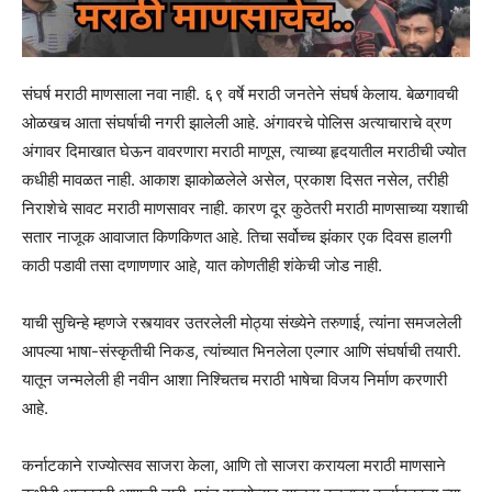
संघर्ष मराठी माणसाला नवा नाही. ६९ वर्षे मराठी जनतेने संघर्ष केलाय. बेळगावची
ओळखच आता संघर्षाची नगरी झालेली आहे. अंगावरचे पोलिस अत्याचाराचे व्रण
अंगावर दिमाखात घेऊन वावरणारा मराठी माणूस, त्याच्या हृदयातील मराठीची ज्योत
कधीही मावळत नाही. आकाश झाकोळलेले असेल, प्रकाश दिसत नसेल, तरीही
निराशेचे सावट मराठी माणसावर नाही. कारण दूर कुठेतरी मराठी माणसाच्या यशाची
सतार नाजूक आवाजात किणकिणत आहे. तिचा सर्वोच्च झंकार एक दिवस हालगी
काठी पडावी तसा दणाणणार आहे, यात कोणतीही शंकेची जोड नाही.
याची सुचिन्हे म्हणजे रस्त्यावर उतरलेली मोठ्या संख्येने तरुणाई, त्यांना समजलेली
आपल्या भाषा-संस्कृतीची निकड, त्यांच्यात भिनलेला एल्गार आणि संघर्षाची तयारी.
यातून जन्मलेली ही नवीन आशा निश्चितच मराठी भाषेचा विजय निर्माण करणारी
आहे.
कर्नाटकाने राज्योत्सव साजरा केला, आणि तो साजरा करायला मराठी माणसाने