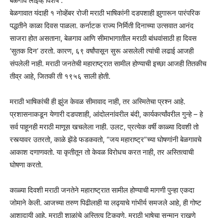
बेळगाव लाईव्ह विशेष :
बेळगावात यंदाही १ नोव्हेंबर रोजी मराठी भाषिकांनी दडपशाही झुगारून पारंपरिक
पद्धतीने काळा दिवस पाळला. कर्नाटक राज्य निर्मिती दिनाच्या उत्सवात आनंद
साजरा होत असताना, बेळगाव आणि सीमाभागातील मराठी बांधवांसाठी हा दिवस
‘सुतक दिन’ ठरतो. कारण, ६९ वर्षांपासून सुरू असलेली त्यांची लढाई आजही
संपलेली नाही. मराठी जनतेची महाराष्ट्रात सामील होण्याची इच्छा आजही तितकीच
तीव्र आहे, जितकी ती १९५६ साली होती.
मराठी भाषिकांची ही झुंज केवळ सीमावाद नाही, तर अस्मितेचा प्रश्न आहे.
प्रशासनाकडून येणारी दडपशाही, आंदोलनांवरील बंदी, कार्यकर्त्यांवरील गुन्हे – हे
सर्व पाहूनही मराठी माणूस खचलेला नाही. उलट, प्रत्येक वर्षी काळ्या दिवशी तो
रस्त्यावर उतरतो, काळे झेंडे फडकवतो, “जय महाराष्ट्र”च्या घोषणांनी बेळगावचे
आकाश दणाणवतो. या कृतीतून तो केवळ विरोधच करत नाही, तर अस्तित्वाची
घोषणा करतो.
काळ्या दिवशी मराठी जनतेने महाराष्ट्रात सामील होण्याची मागणी पुन्हा एकदा
जोमाने केली. आजच्या तरुण पिढीलाही या लढ्याचे गांभीर्य समजले आहे, ही गोष्ट
आशादायी आहे. मराठी शाळांचे अस्तित्व टिकवणे, मराठी भाषेचा सन्मान राखणे