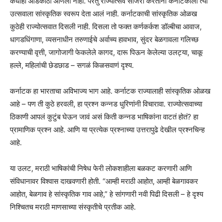
कधीही आडकाठी आणली नाही. परंतु राज्योत्सव साजरा करताना कर्नाटकाला त्या
उत्सवाला सांस्कृतिक स्वरूप देता आलं नाही. कर्नाटकाची सांस्कृतिक ओळख
कुठेही राज्योत्सवात दिसली नाही. दिसला तो फक्त कर्णकर्कश डॉल्बीचा आवाज,
धागडधिंगाणा, व्यसनाधीन तरुणाईचे अर्वाच्य हावभाव, सुंदर बेळगावला गलिच्छ
करण्याची वृत्ती, जागोजागी फेकलेले कागद, दारू पिऊन केलेल्या उलट्या, चाकू
हल्ले, महिलांची छेडछाड – सगळं किळसवाणं दृश्य.
कर्नाटक हा भारताचा अविभाज्य भाग आहे. कर्नाटक राज्यालाही सांस्कृतिक ओळख
आहे – पण ती कुठे हरवली, हा प्रश्न कन्नड धुरिणांनी विचारावा. राज्योत्सवाच्या
ठिकाणी आपलं कुटुंब घेऊन जावं असं किती कन्नड भाषिकांना वाटतं होतं? हा
प्रामाणिक प्रश्न आहे. आणि या प्रत्येक प्रश्नाच्या उत्तरापुढे देखील प्रश्नचिन्ह
आहे.
या उलट, मराठी भाषिकांची निषेध फेरी लोकशाहीला बळकट करणारी आणि
संविधानावर विश्वास दाखवणारी होती. “आम्ही मराठी आहोत, आम्ही बेळगावकर
आहोत, बेळगाव हे सांस्कृतिक गाव आहे,” हे सांगणारी नवी पिढी दिसली – हे दृश्य
निश्चितच मराठी माणसाच्या संस्कृतीचे प्रतीक आहे.