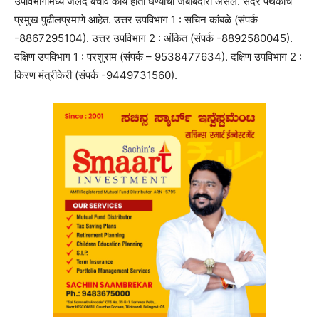
उपविभागांमध्ये जलद बचाव कार्य हाती घेण्याची जबाबदारी असेल. सदर पथकांचे
प्रमुख पुढीलप्रमाणे आहेत. उत्तर उपविभाग 1 : सचिन कांबळे (संपर्क
-8867295104). उत्तर उपविभाग 2 : अंकित (संपर्क -8892580045).
दक्षिण उपविभाग 1 : परशुराम (संपर्क – 9538477634). दक्षिण उपविभाग 2 :
किरण मंत्रीकेरी (संपर्क -9449731560).