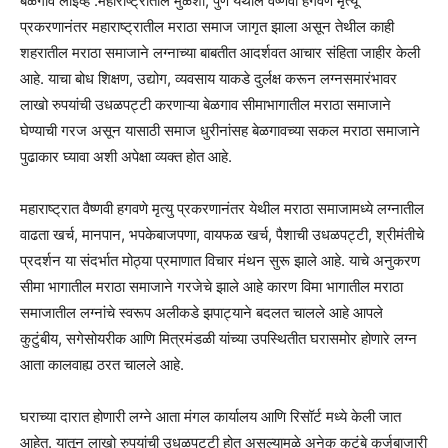
बेळगाव लाईव्ह :महाराष्ट्रातील मुळशी, पुणे येथील वैष्णवी हगवणे मृत्यू
प्रकरणानंतर महाराष्ट्रातील मराठा समाज जागृत झाला असून तेथील काही
शहरातील मराठा समाजाने लग्नाच्या बाबतीत आदर्शवत आचार संहिता जाहीर केली
आहे. याचा बोध शिक्षण, उद्योग, व्यवसाय याकडे दुर्लक्ष करून लग्नसमारंभावर
लाखो रुपयांची उधळपट्टी करणाऱ्या बेळगाव सीमाभागातील मराठा समाजाने
घेण्याची गरज असून यासाठी समाज धुरीनांसह बेळगावच्या सकल मराठा समाजाने
पुढाकार घ्यावा अशी अपेक्षा व्यक्त होत आहे.
महाराष्ट्रात वैष्णवी हगवणे मृत्यु प्रकरणानंतर येथील मराठा समाजामध्ये लग्नातील
वाढता खर्च, मानपान, भपकेबाजपणा, वायफळ खर्च, पैशाची उधळपट्टी, श्रीमंतीचे
प्रदर्शन या संदर्भात मोठ्या प्रमाणात विचार मंथन सुरू झाले आहे. याचे अनुकरण
सीमा भागातील मराठा समाजाने गरजेचे झाले आहे कारण विमा भागातील मराठा
समाजातील लग्नांचे स्वरूप अलीकडे झपाट्याने बदलत चालले आहे आपले
कुटुंबीय, सगेसोयरीक आणि मित्रमंडळी यांच्या उपस्थितीत घरासमोर होणारे लग्न
आता कालवाह्य ठरत चालले आहे.
घराच्या दारात होणारी लग्ने आता मंगल कार्यालय आणि रिसॉर्ट मध्ये केली जात
आहेत. यातून लाखो रुपयांची उधळपट्टी होत असल्यामुळे अनेक कुटुंबे कर्जबाजारी