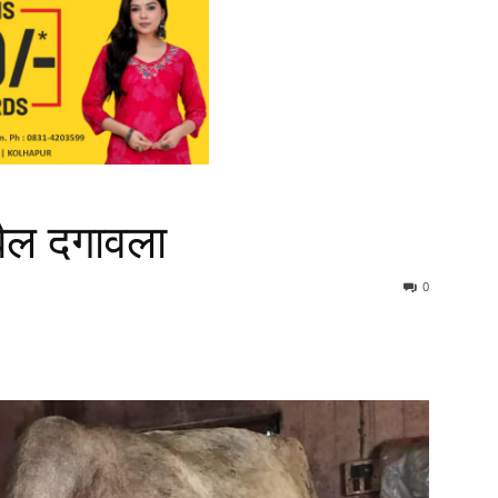
ैल दगावला
0