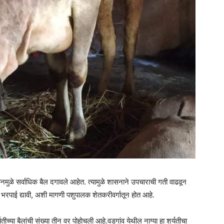
स्किनमुळे सर्वाधिक बैल दगावले आहेत. त्यामुळे शासनाने उपचाराची गती वाढवून
रपाई द्यावी, अशी मागणी पशुपालक शेतकरीवर्गातून होत आहे.
यतीच्या बैलांची संख्या तीन वर पोहोचली आहे.वडगांव येथील नाग्या हा शर्यतीचा