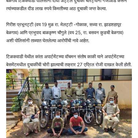
बेळगाव टिळकवाडी पोलिसांनी दोघा अट्टल दुचाकी चोरट्यांना गजाआड करून
त्यांच्याकडील दीड लाख रुपये किमतीच्या आठ दुचाकी जप्त केल्या.
गिरीश प्रभूनट्टी (वय 19 मुळ रा. मेलट्टी -गोकाक, सध्या रा. झाडशहापूर
बेळगाव) आणि प्रभुपाद बाळकृष्ण चौगुले (वय 25, रा. बसवन कुडची बेळगाव)
अशी पोलिसांनी ताब्यात घेतलेल्या आरोपींची नावे आहेत.
टिळकवाडी येथील कांता अपार्टमेंटच्या वॉचमन संतोष काकी याने अपार्टमेंटच्या
बेसमेंटमधील दुचाकींची चोरी झाल्याची तक्रार 27 एप्रिल रोजी दाखल केली होती.