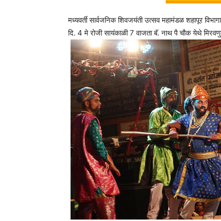
मध्यवर्ती सार्वजनिक शिवजयंती उत्सव महामंडळ शहापूर विभाग
दि. 4 मे रोजी सायंकाळी 7 वाजता बॅ. नाथ पै चौक येथे मिरव