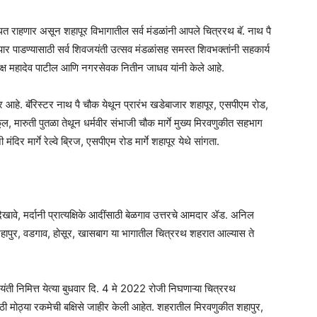
 राहणार असून शहापूर विभागातील सर्व मंडळांनी आपले चित्ररथ बॅ. नाथ पै
ार पाडण्यासाठी सर्व शिवजयंती उत्सव मंडळांसह समस्त शिवभक्तांनी सहकार्य
ध्यक्ष महादेव पाटील आणि नगरसेवक नितीन जाधव यांनी केले आहे.
र आहे. बॅरिस्टर नाथ पै चौक येथून प्रारंभ खडेबाजार शहापूर, एसपीएम रोड,
यस्कूल, मारुती पुतळा तेथून धर्मवीर संभाजी चौक मार्गे मुख्य मिरवणुकीत सहभाग
मंदिर मार्गे रेल्वे ब्रिज, एसपीएम रोड मार्गे शहापूर येथे सांगता.
ेखावे, मर्दानी प्रात्यक्षिके आदींसाठी बेळगाव उत्तरचे आमदार ॲड. अनिल
 शहापुर, वडगाव, होसूर, खासबाग या भागातील चित्ररथ शहरात आल्यास ते
ती निमित्त येत्या बुधवार दि. 4 मे 2022 रोजी निघणाऱ्या चित्ररथ
ींसाठी मोठ्या रकमेची बक्षिसे जाहीर केली आहेत. शहरातील मिरवणुकीत शहापुर,