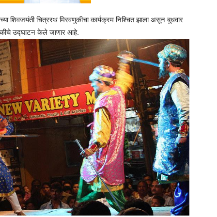
ाच्या शिवजयंती चित्ररथ मिरवणुकीचा कार्यक्रम निश्चित झाला असून बुधवार
णुकीचे उद्घाटन केले जाणार आहे.