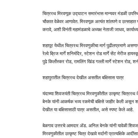
चित्ररथ मिरवणूक उद्घाटन समारंभास मान्यवर मंडळी उपस्थित
चौकात वेळेवर आणावेत. मिरवणूक अत्यंत शांतपणे व उत्साहात प
करावे, अशी विनंती महामंडळाचे अध्यक्ष नेताजी जाधव, कार्या
शहापूर येथील चित्ररथ मिरवणुकीचा मार्ग पुढीलप्रमाणे असणा
रेल्वे ब्रिज मार्गे शनिमंदिर, स्टेशन रोड मार्गे सेंट मेरीज हा
पुढे किर्लोस्कर रोड, रामलिंग खिंड गल्ली मार्गे स्टेशन रोड, शनी 
शहापुरातील चित्ररथ देखील असतील बक्षिसास पात्र
यंदाच्या शिवजयंती चित्ररथ मिरवणुकीतील उत्कृष्ट चित्ररथ द
बेनके यांनी आकर्षक भव्य रकमेची बक्षिसे जाहीर केली असून
देखील या बक्षिसासाठी पात्र असतील, असे स्पष्ट केले आहे.
बेळगाव उत्तरचे आमदार ॲड. अनिल बेनके यांनी यावेळी शिवजयं
मिरवणुकीतील उत्कृष्ट चित्र देखावे मर्दानी प्रात्यक्षिके आद