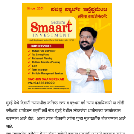
मुंबई येथे दिवाणी न्यायाधीश कनिष्ठ स्तर व प्रथम वर्ग न्याय दंडाधिकारी या तोंडी
परीक्षांचे आयोजन महर्षी कर्वे रोड मुंबई येथील लोकसेवा आयोगाच्या कार्यालयात
करण्यात आले होते. आत्ता त्याच ठिकाणी त्यांना पुन्हा मुलाखतीस बोलावण्यात आले
आहे.
त्या न्यायाधीश परीक्षेस गेल्या होत्या यावेळी प्रमाण पत्रांची छाननी करताना त्यांना