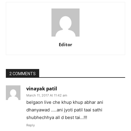
Editor
2 COMMENTS
vinayak patil
March 11, 2017 At 11:42 am
belgaon live che khup khup abhar ani
dhanyawad …..ani jyoti patil taai sathi
shubhechhya all d best tai…!!!
Reply