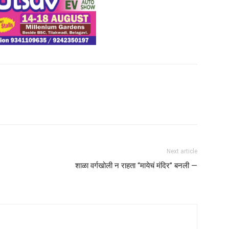
Next article
शाळा वर्गखोली न राहता “मायेचं मंदिर” बनली —