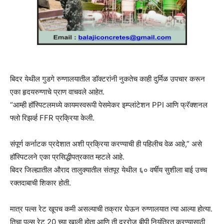
बिदर येथील गुडगे रुग्णालयातील डॉक्टरांनी नुकतेच काही दुर्मिळ उपचार करून
एका हृदयरुग्णाचे प्राण वाचवले आहेत.
“आम्ही हॉस्पिटलमध्ये कायमस्वरूपी पेसमेकर इम्प्लांटेशन PPI आणि फ्रॅक्शनल
फ्लो रिझर्व्ह FFR प्रक्रिया केली.
संपूर्ण कर्नाटक प्रदेशात अशी प्रक्रिया करण्याची ही पहिलीच वेळ आहे,” असे
हॉस्पिटलने एका प्रसिद्धीपत्रकात म्हटले आहे.
बिदर जिल्ह्यातील औराद तालुक्यातील संतपूर येथील ६० वर्षीय सुशीला बाई उच्च
रक्तदाबाची शिकार होती.
मात्र पल्स रेट खूपच कमी असल्याची तक्रार घेऊन रुग्णालयात त्या आल्या होत्या.
तिचा पल्स रेट 20 च्या खाली होता आणि ती दररोज बीपी नियंत्रित करण्यासाठी