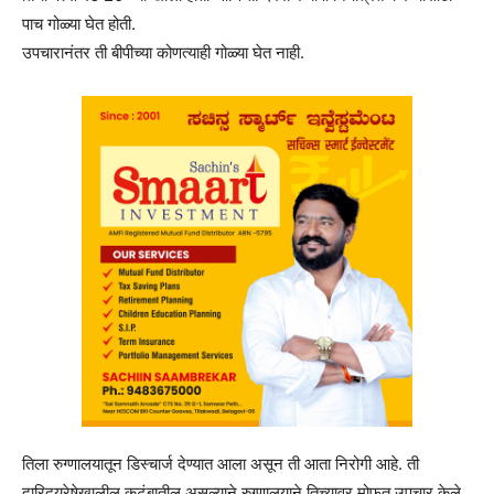
पाच गोळ्या घेत होती.
उपचारानंतर ती बीपीच्या कोणत्याही गोळ्या घेत नाही.
तिला रुग्णालयातून डिस्चार्ज देण्यात आला असून ती आता निरोगी आहे. ती
दारिद्र्यरेषेखालील कुटुंबातील असल्याने रुग्णालयाने तिच्यावर मोफत उपचार केले.