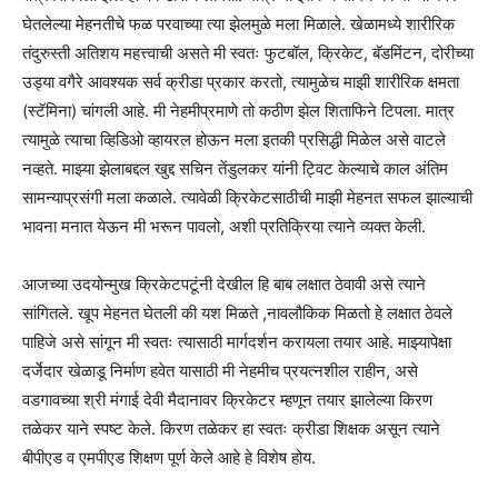
घेतलेल्या मेहनतीचे फळ परवाच्या त्या झेलमुळे मला मिळाले. खेळामध्ये शारीरिक
तंदुरुस्ती अतिशय महत्त्वाची असते मी स्वतः फुटबॉल, क्रिकेट, बॅडमिंटन, दोरीच्या
उड्या वगैरे आवश्यक सर्व क्रीडा प्रकार करतो, त्यामुळेच माझी शारीरिक क्षमता
(स्टॅमिना) चांगली आहे. मी नेहमीप्रमाणे तो कठीण झेल शिताफिने टिपला. मात्र
त्यामुळे त्याचा व्हिडिओ व्हायरल होऊन मला इतकी प्रसिद्धी मिळेल असे वाटले
नव्हते. माझ्या झेलाबद्दल खुद्द सचिन तेंडुलकर यांनी ट्विट केल्याचे काल अंतिम
सामन्याप्रसंगी मला कळाले. त्यावेळी क्रिकेटसाठीची माझी मेहनत सफल झाल्याची
भावना मनात येऊन मी भरून पावलो, अशी प्रतिक्रिया त्याने व्यक्त केली.
आजच्या उदयोन्मुख क्रिकेटपटूंनी देखील हि बाब लक्षात ठेवावी असे त्याने
सांगितले. खूप मेहनत घेतली की यश मिळते ,नावलौकिक मिळतो हे लक्षात ठेवले
पाहिजे असे सांगून मी स्वतः त्यासाठी मार्गदर्शन करायला तयार आहे. माझ्यापेक्षा
दर्जेदार खेळाडू निर्माण हवेत यासाठी मी नेहमीच प्रयत्नशील राहीन, असे
वडगावच्या श्री मंगाई देवी मैदानावर क्रिकेटर म्हणून तयार झालेल्या किरण
तळेकर याने स्पष्ट केले. किरण तळेकर हा स्वतः क्रीडा शिक्षक असून त्याने
बीपीएड व एमपीएड शिक्षण पूर्ण केले आहे हे विशेष होय.