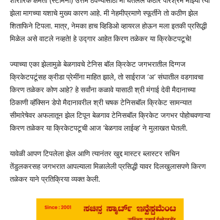
शारीरिक क्षमता (स्टॅमिना) उत्तम ठेवण्यासाठी मी घेतलेले कठोर परिश्रम माझ्या त्या
झेला मागच्या यशाचे मुख्य कारण आहे. मी नेहमीप्रमाणे स्फूर्तीने तो कठीण झेल
शिताफिने टिपला. मात्र, नेमका हाच व्हिडिओ व्हायरल होऊन मला इतकी प्रसिद्धी
मिळेल असे वाटले नव्हते! हे उद्गार आहेत किरण तळेकर या क्रिकेटपटूचे!
ज्याच्या एका झेलामुळे बेळगावचे टेनिस बॉल क्रिकेट जगभरातील दिग्गज
क्रिकेटपटूंसह क्रीडा प्रेमींना माहित झाले, तो साईराज ‘अ’ संघातील वडगावचा
किरण तळेकर कोण आहे? हे सर्वांना कळावे यासाठी श्री मंगाई देवी मैदानाच्या
ठिकाणी व्हॅक्सिन डेपो मैदानावरील श्री चषक टेनिसबॉल क्रिकेट सामन्यात
सीमारेषेवर अफलातून झेल टिपून बेळगाव टेनिसबॉल क्रिकेट जगभर पोहोचवणाऱ्या
किरण तळेकर या क्रिकेटपटूची आज ‘बेळगाव लाईव्ह’ ने मुलाखत घेतली.
यावेळी आपण टिपलेला झेल आणि त्यानंतर खुद्द मास्टर ब्लास्टर सचिन
तेंडुलकरसह जगभरात आपल्याला मिळालेली प्रसिद्धी यावर दिलखुलासपणे किरण
तळेकर याने प्रतिक्रिया व्यक्त केली.