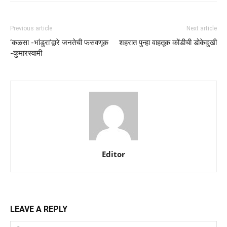
Previous article
Next article
‘कळसा -भांडुरा’द्वारे जनतेची फसवणूक
शहरात पुन्हा वाहतूक कोंडीची डोकेदुखी
-कुमारस्वामी
Editor
LEAVE A REPLY