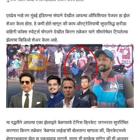
एवढेच नव्हे तर मुंबई इंडियन्स संघाने देखील आपल्या ऑफिशियल पेजवर हा झेल
शेअर केला होता. हे कमी होते म्हणून की काय ऑस्ट्रेलियाची सुप्रसिद्ध क्रीडा
वाहिनी फॉक्स स्पोर्ट्स चॅनलने देखील किरण तळेकर याने सीमारेषेवर टिपलेल्या
झेलाचा व्हिडिओ शेअर केला आहे.
या पद्धतीने आपल्या एका झेलाद्वारे बेळगावचे टेनिस क्रिकेट जगभरात सुपरिचित
करणारा किरण तळेकर ‘बेळगाव लाईव्ह’शी बोलताना म्हणाला की, क्रिकेटमध्ये
क्षेत्ररक्षकाला झेल हा पकडावाच लागतो. मात्र मी इतकेच सांगेन की मी आजवर