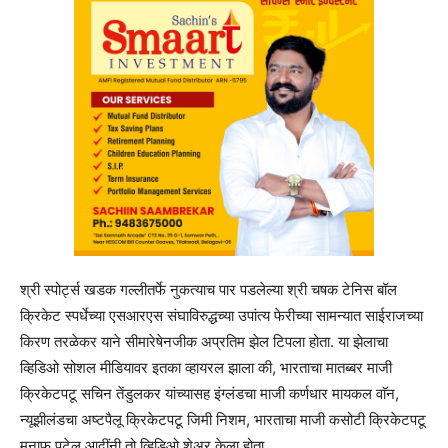
श्री स्पोर्ट्स खडक गल्लीतर्फे नुकत्याच पार पडलेल्या श्री चषक टेनिस बॉल
क्रिकेट स्पर्धेच्या एसआरएस संघाविरुद्धच्या उपांत्य फेरीच्या सामन्यात साईराजच्या
किरण तरळेकर याने सीमारेषेनजीक अप्रतिम झेल टिपला होता. या झेलाचा
व्हिडिओ सोशल मीडियावर इतका व्हायरल झाला की, भारताचा मातब्बर माजी
क्रिकेटपटू सचिन तेंडुलकर यांच्यासह इंग्लंडचा माजी कर्णधार मायकल वाॅन,
न्यूझीलंडचा अष्टपैलू क्रिकेटपटू जिमी निशम, भारताचा माजी कसोटी क्रिकेटपटू
मुनाफ पटेल आदींनी तो व्हिडिओ शेअर केला होता.