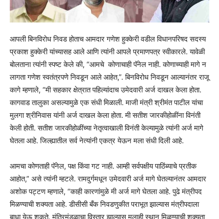
आपली बिनविरोध निवड होताच आमदार गणेश हुक्केरी वडील विधानपरिषद सदस्य
प्रकाश हुक्केरी यांच्यासह आले आणि त्यांनी आपले प्रमाणपत्र स्वीकारले. यावेळी
बोलताना त्यांनी स्पष्ट केले की, “आमचे कोणाचाही पॅनेल नाही. कोणाच्याही मागे न
लागता गणेश स्वतंत्रपणे निवडून आले आहेत,”. बिनविरोध निवडून आल्यानंतर राजू
कागे म्हणाले, “मी सहकार क्षेत्रात पहिल्यांदाच उमेदवारी अर्ज दाखल केला होता.
कागवाड तालुका असल्यामुळे एक संधी मिळाली. माजी मंत्री श्रीमंत पाटील यांचा
मुलगा श्रीनिवास यांनी अर्ज दाखल केला होता. मी सतीश जारकीहोळींना विनंती
केली होती. सतीश जारकीहोळींच्या नेतृत्वाखाली विनंती केल्यामुळे त्यांनी अर्ज मागे
घेतला आहे. जिल्ह्यातील सर्व नेत्यांनी एकत्र येऊन मला संधी दिली आहे.
आमचा कोणताही पॅनेल, पक्ष किंवा गट नाही. आम्ही सर्वपक्षीय पाठिंब्याचे प्रतीक
आहोत,” असे त्यांनी म्हटले. रामदुर्गमधून उमेदवारी अर्ज मागे घेतल्यानंतर आमदार
अशोक पट्टण म्हणाले, “काही कारणांमुळे मी अर्ज मागे घेतला आहे. पुढे मंत्रीपद
मिळण्याची शक्यता आहे. डीसीसी बँक निवडणुकीत पराभूत झाल्यास मंत्रीपदाला
बाधा येऊ शकते. मंत्रिमंडळाचा विस्तार झाल्यास मलाही स्थान मिळण्याची शक्यता