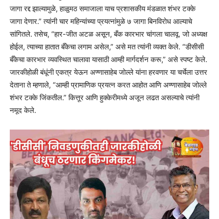
जागा रद्द झाल्यामुळे, हाळुमठ समाजाला याच प्रशासकीय मंडळात शंभर टक्के
जागा देणार.” त्यांनी चार महिन्यांच्या प्रयत्नांमुळे ७ जागा बिनविरोध आल्याचे
सांगितले. तसेच, “हार-जीत अटळ असून, बँक कारभार चांगला चालवू. जो अध्यक्ष
होईल, त्याच्या हातात बँकेचा लगाम असेल,” असे मत त्यांनी व्यक्त केले. “डीसीसी
बँकेचा कारभार व्यवस्थित चालावा यासाठी आम्ही मार्गदर्शन करू,” असे स्पष्ट केले.
जारकीहोळी बंधूंनी एकत्र येऊन अण्णासाहेब जोल्ले यांना हरवणार या चर्चेला उत्तर
देताना ते म्हणाले, “आम्ही प्रामाणिक प्रयत्न करत आहोत आणि अण्णासाहेब जोल्ले
शंभर टक्के जिंकतील.” कित्तूर आणि हुक्केरीमध्ये अजून लढत असल्याचे त्यांनी
नमूद केले.