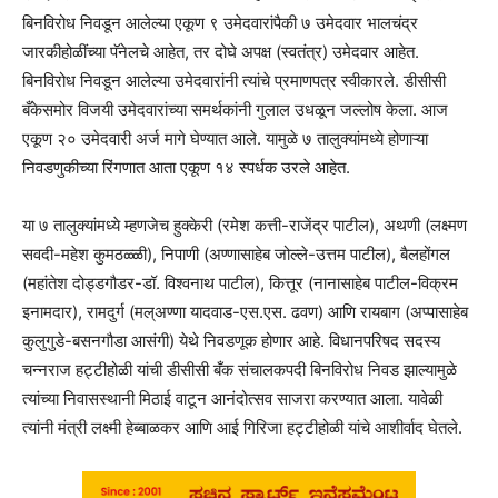
बिनविरोध निवडून आलेल्या एकूण ९ उमेदवारांपैकी ७ उमेदवार भालचंद्र
जारकीहोळींच्या पॅनेलचे आहेत, तर दोघे अपक्ष (स्वतंत्र) उमेदवार आहेत.
बिनविरोध निवडून आलेल्या उमेदवारांनी त्यांचे प्रमाणपत्र स्वीकारले. डीसीसी
बँकेसमोर विजयी उमेदवारांच्या समर्थकांनी गुलाल उधळून जल्लोष केला. आज
एकूण २० उमेदवारी अर्ज मागे घेण्यात आले. यामुळे ७ तालुक्यांमध्ये होणाऱ्या
निवडणुकीच्या रिंगणात आता एकूण १४ स्पर्धक उरले आहेत.
या ७ तालुक्यांमध्ये म्हणजेच हुक्केरी (रमेश कत्ती-राजेंद्र पाटील), अथणी (लक्ष्मण
सवदी-महेश कुमठळ्ळी), निपाणी (अण्णासाहेब जोल्ले-उत्तम पाटील), बैलहोंगल
(महांतेश दोड्डगौडर-डॉ. विश्वनाथ पाटील), कित्तूर (नानासाहेब पाटील-विक्रम
इनामदार), रामदुर्ग (मल्अण्णा यादवाड-एस.एस. ढवण) आणि रायबाग (अप्पासाहेब
कुलुगुडे-बसनगौडा आसंगी) येथे निवडणूक होणार आहे. विधानपरिषद सदस्य
चन्नराज हट्टीहोळी यांची डीसीसी बँक संचालकपदी बिनविरोध निवड झाल्यामुळे
त्यांच्या निवासस्थानी मिठाई वाटून आनंदोत्सव साजरा करण्यात आला. यावेळी
त्यांनी मंत्री लक्ष्मी हेब्बाळकर आणि आई गिरिजा हट्टीहोळी यांचे आशीर्वाद घेतले.