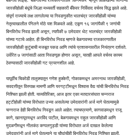
बेळगाव लाईव्ह: बेळगावच्या राजकारणातील ‘किंगमेकर’ म्हणून ओळखल्या जाणाऱ्या
जारकीहोळी बंधूंचे जिल्हा मध्यवर्ती सहकारी बँकेवर निर्विवाद वर्चस्व सिद्ध झाले आहे.
संपूर्ण राज्याचे लक्ष लागलेल्या या निवडणुकीत भालचंद्र जारकीहोळी यांच्या
नेतृत्वाखालील पॅनेलने मोठे यश मिळवले आहे. एकूण १६ जागांपैकी ९ जणांची
बिनविरोध निवड झाली असून, त्यापैकी ७ उमेदवार थेट भालचंद्र जारकीहोळी
यांच्या गटाचे आहेत. ही बिनविरोध निवड म्हणजे बेळगावच्या राजकारणातील
जारकीहोळी कुटुंबाची मजबूत पकड आणि त्यांचे प्रशासनावरील नियंत्रण दर्शवते.
उर्वरित ७ जागांसाठी आता निवडणूक होणार असून, यातही आपले वर्चस्व कायम
ठेवण्यासाठी जारकीहोळी गट प्रयत्नशील आहे.
यापूर्वीच चिकोडी तालुक्यातून गणेश हुक्केरी, गोकाकमधून अमरनाथ जारकीहोळी,
सवदत्तीतून विरुपाक्ष मामणी आणि यरगट्टीमधून विश्वास वैद्य यांची बिनविरोध निवड
निश्चित झाली होती. याव्यतिरिक्त, आज इतर एका मतदारसंघात चन्नराज
हट्टीहोळी यांच्या विरोधात उभ्या असलेल्या उमेदवारांनी अर्ज मागे घेतल्यामुळे
चन्नराज हेही बिनविरोध निवडून आले आहेत. त्याचप्रमाणे, कागवाडमधून राजू
कागे, खानापूरमधून अरविंद पाटील, बेळगावमधून राहुल जारकीहोळी आणि
मुदळगीमधून नीलकंठ कप्पलगुड्डी यांच्या विरोधात अर्ज दाखल केलेल्या
उमेदवारांनी अर्ज मागे घेतल्याने या चौघांचीही बिनविरोध निवड निश्चित झाली.